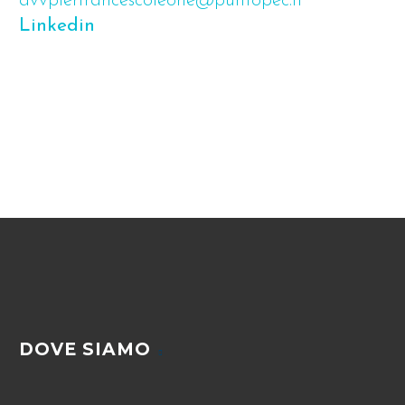
avvpierfrancescoleone@puntopec.it
Linkedin
DOVE SIAMO