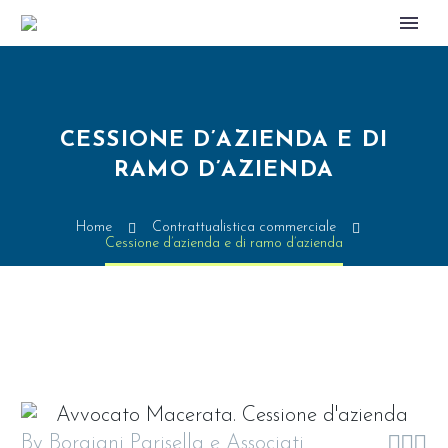
CESSIONE D’AZIENDA E DI
RAMO D’AZIENDA
Home
Contrattualistica commerciale
Cessione d’azienda e di ramo d’azienda



By Borgiani Parisella e Associati