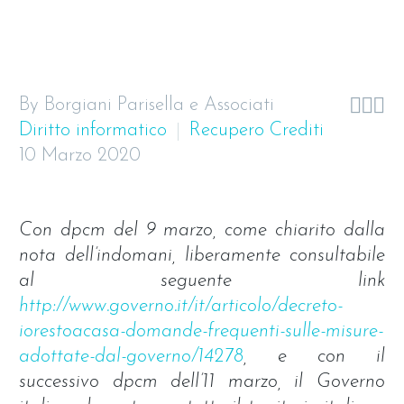



By Borgiani Parisella e Associati
Diritto informatico
Recupero Crediti
10 Marzo 2020
Con dpcm del 9 marzo, come chiarito dalla
nota dell’indomani, liberamente consultabile
al seguente link
http://www.governo.it/it/articolo/decreto-
iorestoacasa-domande-frequenti-sulle-misure-
adottate-dal-governo/14278
, e con il
successivo dpcm dell’11 marzo, il Governo