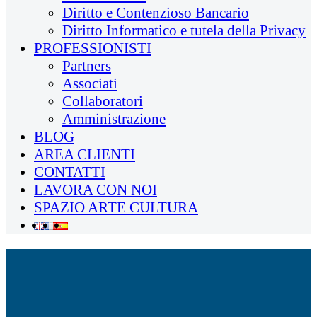
Diritto e Contenzioso Bancario
Diritto Informatico e tutela della Privacy
PROFESSIONISTI
Partners
Associati
Collaboratori
Amministrazione
BLOG
AREA CLIENTI
CONTATTI
LAVORA CON NOI
SPAZIO ARTE CULTURA