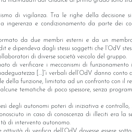
cità individuati dal Giudice di primo grado sono stat
ismo di vigilanza. Tra le righe della decisione s
a ingerenza e condizionamento da parte dei comp
 formato da due membri esterni e da un membro 
udit e dipendeva dagli stessi soggetti che l’OdV ste
collaboratori di diverse società veicolo del gruppo.
upato di verificare i meccanismi di funzionamento 
nadeguatezza […]“i verbali dell’OdV danno conto di
ale della funzione, limitata ad un confronto con il 
su alcune tematiche di poco spessore, senza progr
sì degli autonomi poteri di iniziativa e controllo, sta
onosciuto in caso di conoscenza di illeciti era la s
ilità di intervento autonomo.
 attività di verifica dell’OdV dovesse essere sotto