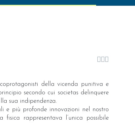



i coprotagonisti della vicenda punitiva e
principio secondo cui societas delinquere
ulla sua indipendenza.
ali e più profonde innovazioni nel nostro
fisica rappresentava l’unica possibile