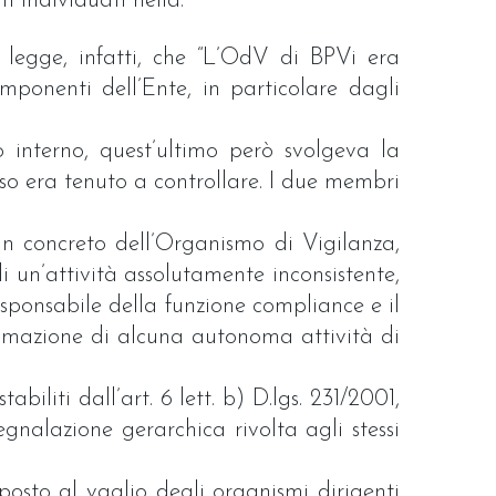
i individuati nella:
i legge, infatti, che “L’OdV di BPVi era
onenti dell’Ente, in particolare dagli
interno, quest’ultimo però svolgeva la
sso era tenuto a controllare. I due membri
in concreto dell’Organismo di Vigilanza,
 un’attività assolutamente inconsistente,
responsabile della funzione compliance e il
ammazione di alcuna autonoma attività di
biliti dall’art. 6 lett. b) D.lgs. 231/2001,
egnalazione gerarchica rivolta agli stessi
posto al vaglio degli organismi dirigenti