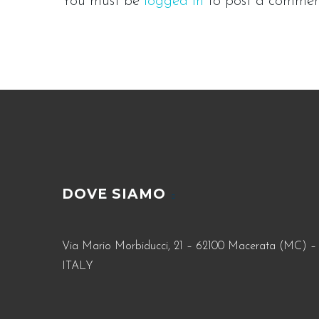
You must be
logged in
to post a commen
DOVE SIAMO
Via Mario Morbiducci, 21 – 62100 Macerata (MC) –
ITALY