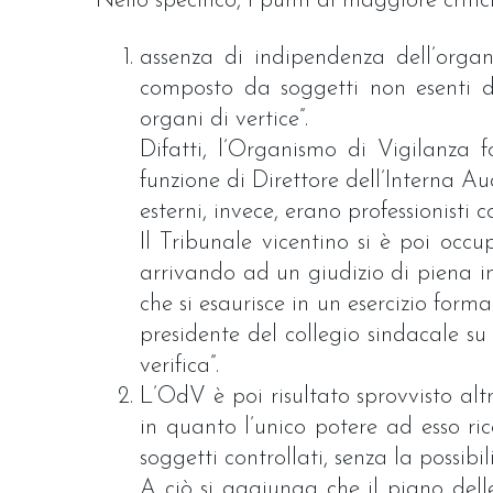
Nello specifico, i punti di maggiore criti
assenza di indipendenza dell’organ
composto da soggetti non esenti d
organi di vertice”.
Difatti, l’Organismo di Vigilanza
funzione di Direttore dell’Interna A
esterni, invece, erano professionisti 
Il Tribunale vicentino si è poi occ
arrivando ad un giudizio di piena i
che si esaurisce in un esercizio form
presidente del collegio sindacale 
verifica”.
L’OdV è poi risultato sprovvisto altre
in quanto l’unico potere ad esso ric
soggetti controllati, senza la possib
A ciò si aggiunga che il piano delle