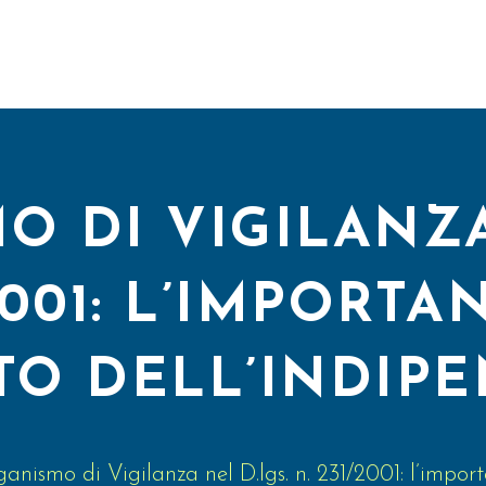
O DI VIGILANZA
2001: L’IMPORT
TO DELL’INDIP
anismo di Vigilanza nel D.lgs. n. 231/2001: l’import