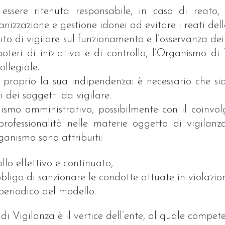
essere ritenuta responsabile, in caso di reato
izzazione e gestione idonei ad evitare i reati della 
mpito di vigilare sul funzionamento e l’osservanza d
eri di iniziativa e di controllo, l’Organismo d
llegiale.
 proprio la sua indipendenza: è necessario che s
i dei soggetti da vigilare.
smo amministrativo, possibilmente con il coinvol
professionalità nelle materie oggetto di vigilanz
ganismo sono attribuiti:
llo effettivo e continuato,
obbligo di sanzionare le condotte attuate in violazion
periodico del modello.
di Vigilanza è il vertice dell’ente, al quale compete