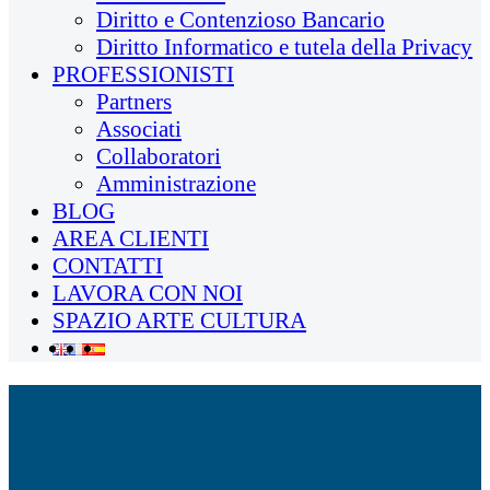
Diritto e Contenzioso Bancario
Diritto Informatico e tutela della Privacy
PROFESSIONISTI
Partners
Associati
Collaboratori
Amministrazione
BLOG
AREA CLIENTI
CONTATTI
LAVORA CON NOI
SPAZIO ARTE CULTURA