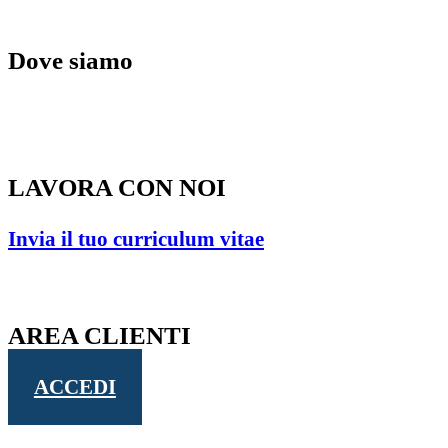
Dove siamo
Via Mario Morbiducci, 21 – 62100 Macerata
(MC) – ITALY
LAVORA CON NOI
Invia il tuo curriculum vitae
AREA CLIENTI
ACCEDI
2021 © Studio Legale Borgiani Parisella