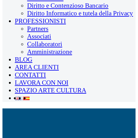
Diritto e Contenzioso Bancario
Diritto Informatico e tutela della Privacy
PROFESSIONISTI
Partners
Associati
Collaboratori
Amministrazione
BLOG
AREA CLIENTI
CONTATTI
LAVORA CON NOI
SPAZIO ARTE CULTURA