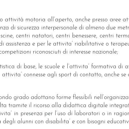
o attività motoria all’aperto, anche presso aree att
za di sicurezza interpersonale di almeno due metri p
iscine, centri natatori, centri benessere, centri term
 di assistenza e per le attivita’ riabilitative o terape
competizioni riconosciuti di interesse nazionale;
ntistica di base, le scuole e l’attivita’ formativa di
e attivita’ connesse agli sport di contatto, anche se
econdo grado adottano forme flessibili nell’organizza
lta tramite il ricorso alla didattica digitale integra
ttivita’ in presenza per l’uso di laboratori o in ra
ca degli alunni con disabilita’ e con bisogni educativ