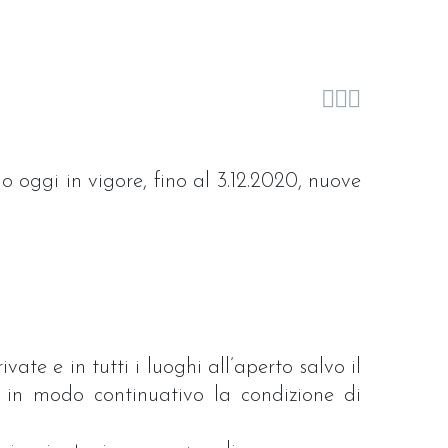



 oggi in vigore, fino al 3.12.2020, nuove
vate e in tutti i luoghi all’aperto salvo il
ta in modo continuativo la condizione di