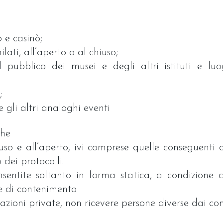
 e casinò;
lati, all’aperto o al chiuso;
l pubblico dei musei e degli altri istituti e luo
;
e gli altri analoghi eventi
che
so e all’aperto, ivi comprese quelle conseguenti all
dei protocolli.
entite soltanto in forma statica, a condizione ch
ure di contenimento
ioni private, non ricevere persone diverse dai con