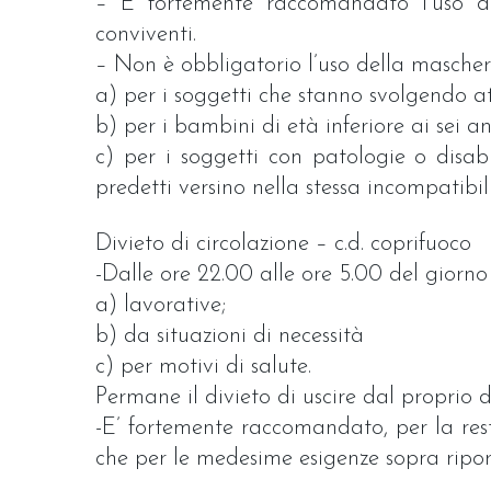
– È fortemente raccomandato l’uso del
conviventi.
– Non è obbligatorio l’uso della mascher
a) per i soggetti che stanno svolgendo at
b) per i bambini di età inferiore ai sei an
c) per i soggetti con patologie o disab
predetti versino nella stessa incompatibili
Divieto di circolazione – c.d. coprifuoco
-Dalle ore 22.00 alle ore 5.00 del giorn
a) lavorative;
b) da situazioni di necessità
c) per motivi di salute.
Permane il divieto di uscire dal proprio 
-E’ fortemente raccomandato, per la resta
che per le medesime esigenze sopra riporta