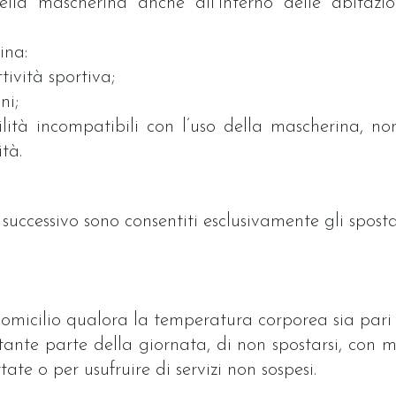
la mascherina anche all’interno delle abitazi
ina:
tività sportiva;
ni;
ilità incompatibili con l’uso della mascherina, no
tà.
o successivo sono consentiti esclusivamente gli spo
domicilio qualora la temperatura corporea sia pari 
nte parte della giornata, di non spostarsi, con me
te o per usufruire di servizi non sospesi.