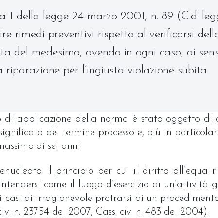
mma 1 della legge 24 marzo 2001, n. 89 (C.d. le
re rimedi preventivi rispetto al verificarsi dell
rata del medesimo, avendo in ogni caso, ai sen
 riparazione per l’ingiusta violazione subita.
o di applicazione della norma è stato oggetto di di
l significato del termine processo e, più in particol
massimo di sei anni.
nucleato il principio per cui il diritto all’equa 
ntendersi come il luogo d’esercizio di un’attività g
ei casi di irragionevole protrarsi di un procedime
 civ. n. 23754 del 2007, Cass. civ. n. 483 del 2004).