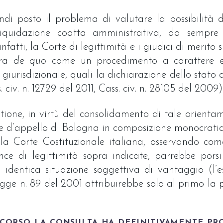
ndi posto il problema di valutare la possibilità 
liquidazione coatta amministrativa, da sempre
fatti, la Corte di legittimità e i giudici di merito s
ura
de quo
come un procedimento a carattere em
 giurisdizionale, quali la dichiarazione dello stato
. civ. n. 12729 del 2011, Cass. civ. n. 28105 del 2009)
tione, in virtù del consolidamento di tale orientame
orte d’appello di Bologna in composizione monocrat
la Corte Costituzionale italiana, osservando com
ce di legittimità sopra indicate, parrebbe porsi 
 identica situazione soggettiva di vantaggio (l’e
gge n. 89 del 2001 attribuirebbe solo al primo la pos
O SCORSO LA CONSULTA HA DEFINITIVAMENTE P