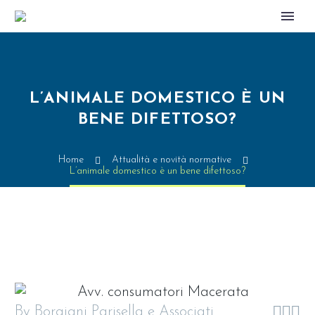
L’ANIMALE DOMESTICO È UN
BENE DIFETTOSO?
Home
Attualità e novità normative
L’animale domestico è un bene difettoso?



By Borgiani Parisella e Associati