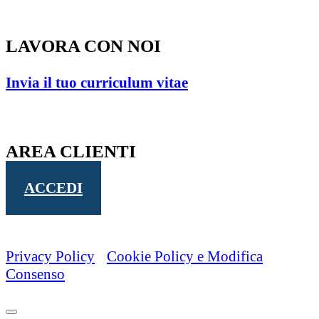
(MC) – ITALY
LAVORA CON NOI
Invia il tuo curriculum vitae
AREA CLIENTI
ACCEDI
2021 © Studio Legale Borgiani Parisella
P.I. 01212920431
Privacy Policy
-
Cookie Policy e Modifica
Consenso