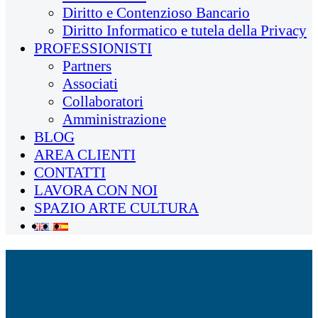
Diritto e Contenzioso Bancario
Diritto Informatico e tutela della Privacy
PROFESSIONISTI
Partners
Associati
Collaboratori
Amministrazione
BLOG
AREA CLIENTI
CONTATTI
LAVORA CON NOI
SPAZIO ARTE CULTURA